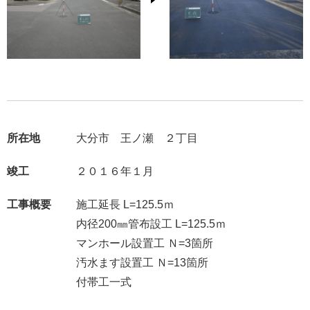
所在地
大分市 王ノ瀬 ２丁目
竣工
２０１６年１月
工事概要
施工延長 L=125.5ｍ
内径200㎜管布設工 L=125.5ｍ
マンホール設置工 Ｎ=3箇所
汚水ます設置工 Ｎ=13箇所
付帯工一式