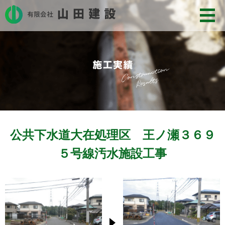
公共下水道大在処理区 王ノ瀬３６９
５号線汚水施設工事